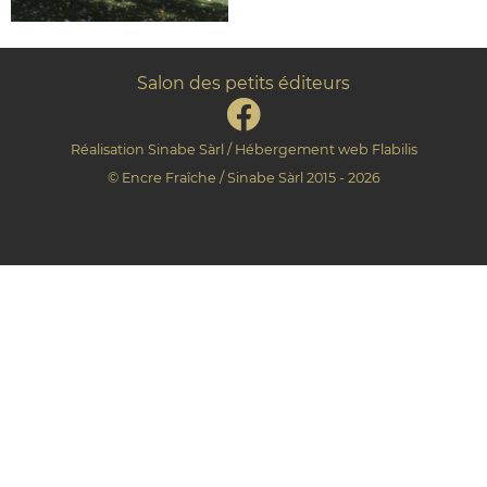
Salon des petits éditeurs
Réalisation
Sinabe Sàrl
/ Hébergement web
Flabilis
©
Encre Fraîche
/
Sinabe Sàrl
2015 - 2026