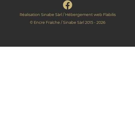
Réalisation
Sinabe Sàrl
/ Hébergement web
Flabilis
©
Encre Fraîche
/
Sinabe Sàrl
2015 - 2026