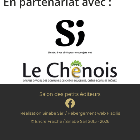
En partenariat avec :
Salon des petits éditeurs
Réalisation
Sinabe Sàrl
/ Hébergement web
Flabilis
©
Encre Fraîche
/
Sinabe Sàrl
2015 - 2026