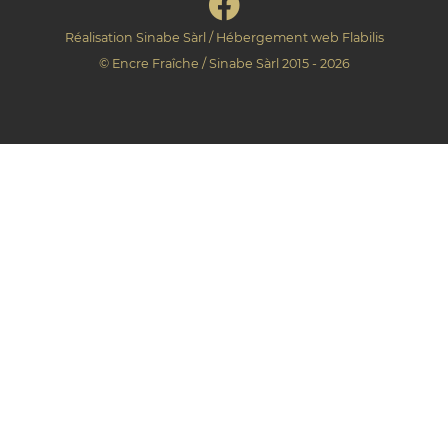
Réalisation
Sinabe Sàrl
/ Hébergement web
Flabilis
©
Encre Fraîche
/
Sinabe Sàrl
2015 - 2026