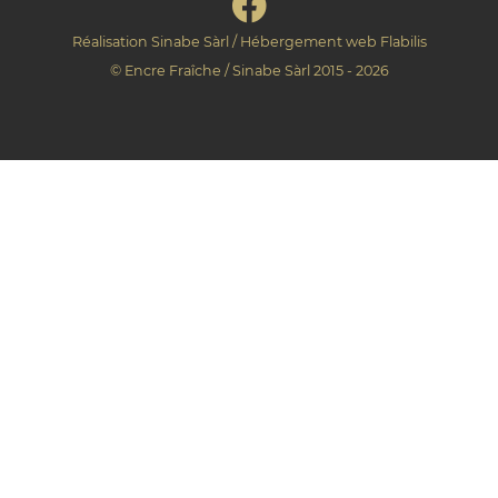
Réalisation
Sinabe Sàrl
/ Hébergement web
Flabilis
©
Encre Fraîche
/
Sinabe Sàrl
2015 - 2026