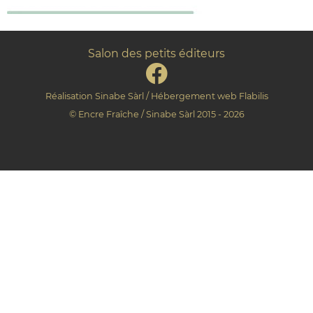
Salon des petits éditeurs
Réalisation
Sinabe Sàrl
/ Hébergement web
Flabilis
©
Encre Fraîche
/
Sinabe Sàrl
2015 - 2026