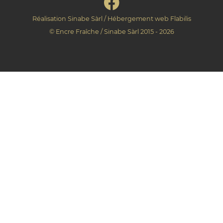
Réalisation
Sinabe Sàrl
/ Hébergement web
Flabilis
©
Encre Fraîche
/
Sinabe Sàrl
2015 - 2026